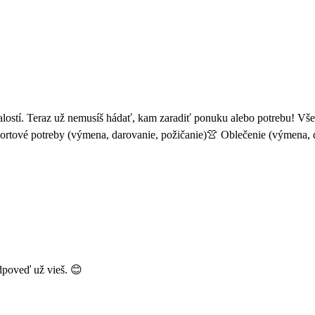
lostí. Teraz už nemusíš hádať, kam zaradiť ponuku alebo potrebu! Všet
rtové potreby (výmena, darovanie, požičanie)👚 Oblečenie (výmena, d
odpoveď už vieš. 😊