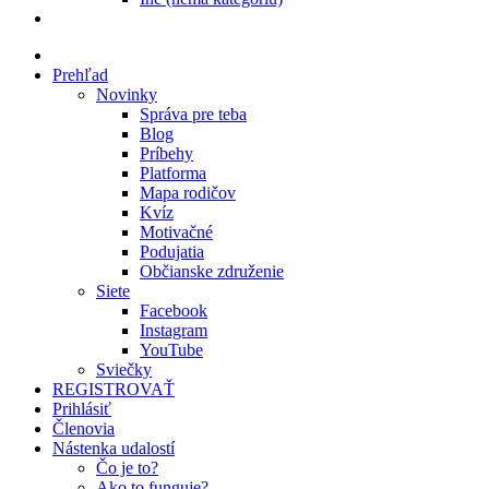
Prehľad
Novinky
Správa pre teba
Blog
Príbehy
Platforma
Mapa rodičov
Kvíz
Motivačné
Podujatia
Občianske združenie
Siete
Facebook
Instagram
YouTube
Sviečky
REGISTROVAŤ
Prihlásiť
Členovia
Nástenka udalostí
Čo je to?
Ako to funguje?