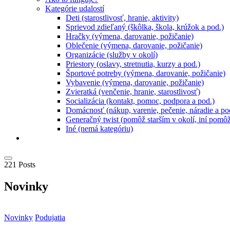
Kategórie udalostí
Deti (starostlivosť, hranie, aktivity)
Sprievod zdieľaný (škôlka, škola, krúžok a pod.)
Hračky (výmena, darovanie, požičanie)
Oblečenie (výmena, darovanie, požičanie)
Organizácie (služby v okolí)
Priestory (oslavy, stretnutia, kurzy a pod.)
Športové potreby (výmena, darovanie, požičanie)
Vybavenie (výmena, darovanie, požičanie)
Zvieratká (venčenie, hranie, starostlivosť)
Socializácia (kontakt, pomoc, podpora a pod.)
Domácnosť (nákup, varenie, pečenie, náradie a po
Generačný twist (pomôž starším v okolí, iní pomô
Iné (nemá kategóriu)
221 Posts
Novinky
Novinky
Podujatia