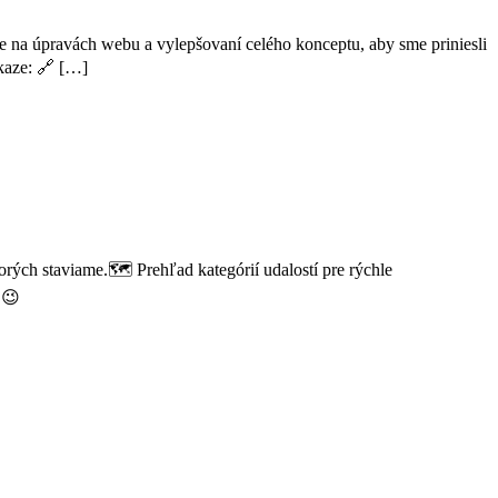
me na úpravách webu a vylepšovaní celého konceptu, aby sme priniesli
kaze: 🔗 […]
rých staviame.🗺️ Prehľad kategórií udalostí pre rýchle
 😉