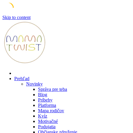
Skip to content
Prehľad
Novinky
Správa pre teba
Blog
Príbehy
Platforma
Mapa rodičov
Kvíz
Motivačné
Podujatia
Občianske združenie