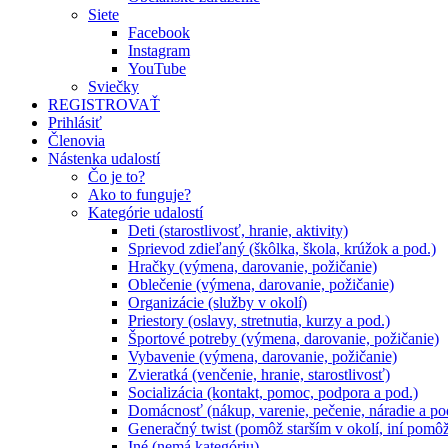
Siete
Facebook
Instagram
YouTube
Sviečky
REGISTROVAŤ
Prihlásiť
Členovia
Nástenka udalostí
Čo je to?
Ako to funguje?
Kategórie udalostí
Deti (starostlivosť, hranie, aktivity)
Sprievod zdieľaný (škôlka, škola, krúžok a pod.)
Hračky (výmena, darovanie, požičanie)
Oblečenie (výmena, darovanie, požičanie)
Organizácie (služby v okolí)
Priestory (oslavy, stretnutia, kurzy a pod.)
Športové potreby (výmena, darovanie, požičanie)
Vybavenie (výmena, darovanie, požičanie)
Zvieratká (venčenie, hranie, starostlivosť)
Socializácia (kontakt, pomoc, podpora a pod.)
Domácnosť (nákup, varenie, pečenie, náradie a po
Generačný twist (pomôž starším v okolí, iní pomô
Iné (nemá kategóriu)