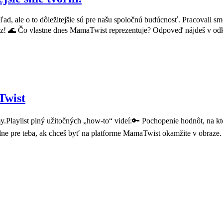
d, ale o to dôležitejšie sú pre našu spoločnú budúcnosť. Pracovali s
eraz! 🌊 Čo vlastne dnes MamaTwist reprezentuje? Odpoveď nájdeš v od
Twist
.Playlist plný užitočných „how-to“ videí:🔑 Pochopenie hodnôt, na kto
ne pre teba, ak chceš byť na platforme MamaTwist okamžite v obraze.