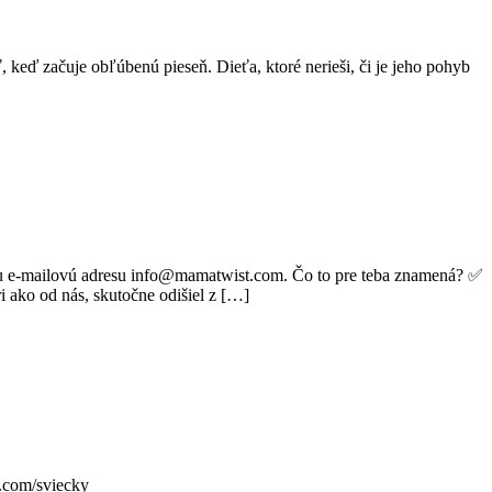
ť, keď začuje obľúbenú pieseň. Dieťa, ktoré nerieši, či je jeho pohyb
álnu e-mailovú adresu info@mamatwist.com. Čo to pre teba znamená? ✅
ako od nás, skutočne odišiel z […]
t.com/sviecky