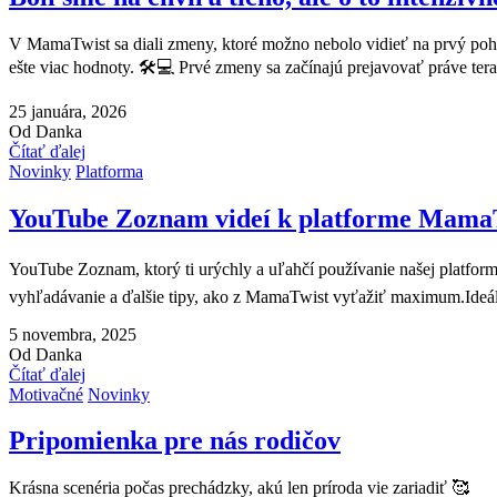
V MamaTwist sa diali zmeny, ktoré možno nebolo vidieť na prvý pohľa
ešte viac hodnoty. 🛠️💻 Prvé zmeny sa začínajú prejavovať práve t
25 januára, 2026
Od Danka
Čítať ďalej
Novinky
Platforma
YouTube Zoznam videí k platforme Mama
YouTube Zoznam, ktorý ti urýchly a uľahčí používanie našej platformy
vyhľadávanie a ďalšie tipy, ako z MamaTwist vyťažiť maximum.Ideál
5 novembra, 2025
Od Danka
Čítať ďalej
Motivačné
Novinky
Pripomienka pre nás rodičov
Krásna scenéria počas prechádzky, akú len príroda vie zariadiť 🥰