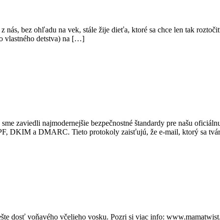
 nás, bez ohľadu na vek, stále žije dieťa, ktoré sa chce len tak roztoči
ho vlastného detstva) na […]
 že sme zaviedli najmodernejšie bezpečnostné štandardy pre našu ofici
, DKIM a DMARC. Tieto protokoly zaisťujú, že e-mail, ktorý sa tvári 
šte dosť voňavého včelieho vosku. Pozri si viac info: www.mamatwis