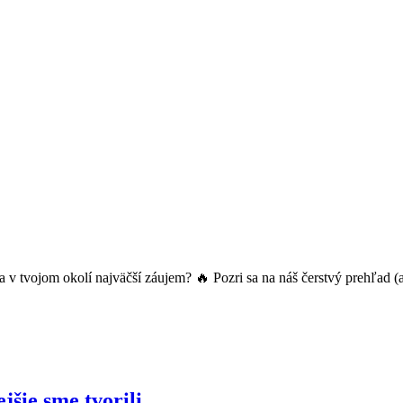
ičia v tvojom okolí najväčší záujem? 🔥 Pozri sa na náš čerstvý prehľad 
jšie sme tvorili.