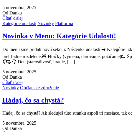
5 novembra, 2025
Od Danka
Čítať ďalej
Kategórie udalostí
Novinky
Platforma
Novinka v Menu: Kategórie Udalostí!
Do menu sme pridali novú sekciu: Nástenka udalostí ➡️ Kategórie uda
prehľadne rozdelené:🧸 Hračky (výmena, darovanie, požičanie)👟 Špo
🧑‍🤝‍🧑 Deti (starostlivosť, hranie, […]
5 novembra, 2025
Od Danka
Čítať ďalej
Novinky
Občianske združenie
Hádaj, čo sa chystá?
Hádaj, čo sa chystá? Ak sleduješ túto stránku aspoň tri mesiace, tak 
5 novembra, 2025
Od Danka