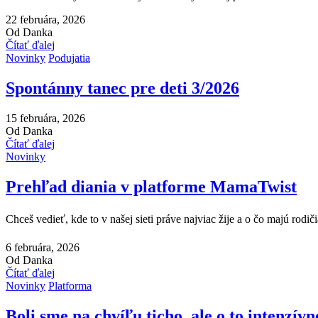
22 februára, 2026
Od Danka
Čítať ďalej
Novinky
Podujatia
Spontánny tanec pre deti 3/2026
15 februára, 2026
Od Danka
Čítať ďalej
Novinky
Prehľad diania v platforme MamaTwist
Chceš vedieť, kde to v našej sieti práve najviac žije a o čo majú rod
6 februára, 2026
Od Danka
Čítať ďalej
Novinky
Platforma
Boli sme na chvíľu ticho, ale o to intenzívne