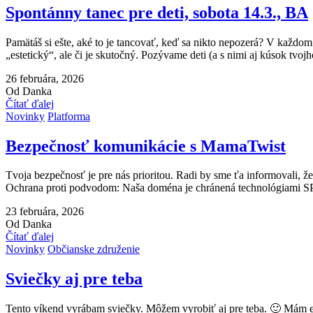
Spontánny tanec pre deti, sobota 14.3., BA
Pamätáš si ešte, aké to je tancovať, keď sa nikto nepozerá? V každom z
„estetický“, ale či je skutočný. Pozývame deti (a s nimi aj kúsok tvoj
26 februára, 2026
Od Danka
Čítať ďalej
Novinky
Platforma
Bezpečnosť komunikácie s MamaTwist
Tvoja bezpečnosť je pre nás prioritou. Radi by sme ťa informovali,
Ochrana proti podvodom: Naša doména je chránená technológiami SPF
23 februára, 2026
Od Danka
Čítať ďalej
Novinky
Občianske združenie
Sviečky aj pre teba
Tento víkend vyrábam sviečky. Môžem vyrobiť aj pre teba. 🙂 Mám e