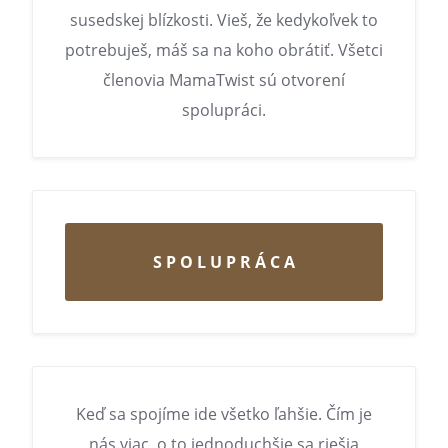
susedskej blízkosti. Vieš, že kedykoľvek to
potrebuješ, máš sa na koho obrátiť. Všetci
členovia MamaTwist sú otvorení
spolupráci.
S P O L U P R Á C A
Keď sa spojíme ide všetko ľahšie. Čím je
nás viac, o to jednoduchšie sa riešia