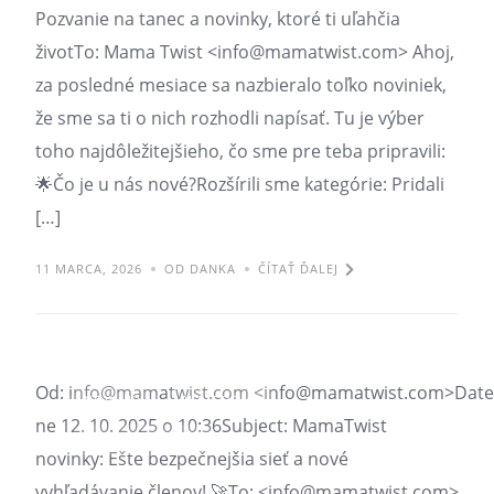
Pozvanie na tanec a novinky, ktoré ti uľahčia
životTo: Mama Twist <info@mamatwist.com> Ahoj,
za posledné mesiace sa nazbieralo toľko noviniek,
že sme sa ti o nich rozhodli napísať. Tu je výber
toho najdôležitejšieho, čo sme pre teba pripravili:
🌟Čo je u nás nové?Rozšírili sme kategórie: Pridali
[…]
11 MARCA, 2026
OD DANKA
ČÍTAŤ ĎALEJ
Správa pre teba 12.10.2025
Od: info@mamatwist.com <info@mamatwist.com>Date
NOVINKY
PLATFORMA
ne 12. 10. 2025 o 10:36Subject: MamaTwist
SPRÁVA PRE TEBA
novinky: Ešte bezpečnejšia sieť a nové
vyhľadávanie členov! 🚀To: <info@mamatwist.com>