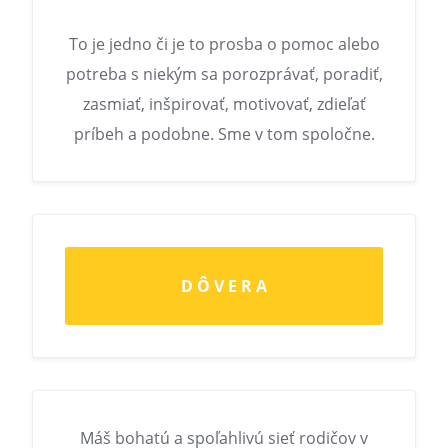
To je jedno či je to prosba o pomoc alebo
potreba s niekým sa porozprávať, poradiť,
zasmiať, inšpirovať, motivovať, zdieľať
príbeh a podobne. Sme v tom spoločne.
D Ô V E R A
Máš bohatú a spoľahlivú sieť rodičov v