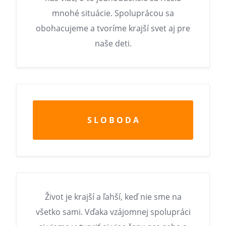
mnohé situácie. Spoluprácou sa
obohacujeme a tvoríme krajší svet aj pre
naše deti.
S L O B O D A
Život je krajší a ľahší, keď nie sme na
všetko sami. Vďaka vzájomnej spolupráci