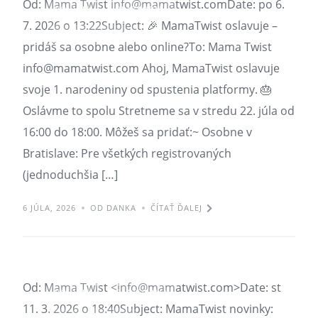
Od: Mama Twist info@mamatwist.comDate: po 6.
NOVINKY
PLATFORMA
7. 2026 o 13:22Subject: 🎉 MamaTwist oslavuje –
SPRÁVA PRE TEBA
pridáš sa osobne alebo online?To: Mama Twist
info@mamatwist.com Ahoj, MamaTwist oslavuje
svoje 1. narodeniny od spustenia platformy. 🎂
Oslávme to spolu Stretneme sa v stredu 22. júla od
16:00 do 18:00. Môžeš sa pridať:~ Osobne v
Bratislave: Pre všetkých registrovaných
(jednoduchšia […]
6 JÚLA, 2026
OD DANKA
ČÍTAŤ ĎALEJ
Správa pre teba 11.3.2026
Od: Mama Twist <info@mamatwist.com>Date: st
NOVINKY
PLATFORMA
11. 3. 2026 o 18:40Subject: MamaTwist novinky:
SPRÁVA PRE TEBA