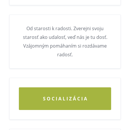
Od starosti k radosti. Zverejni svoju
starosť ako udalosť, veď nás je tu dosť.
Vzájomným pomáhaním si rozdávame
radosť.
S O C I A L I Z Á C I A