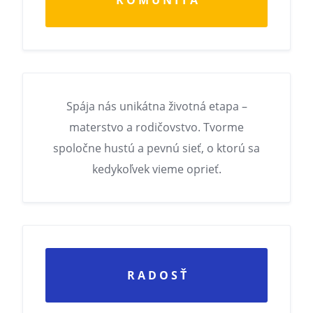
K O M U N I T A
Spája nás unikátna životná etapa –
materstvo a rodičovstvo. Tvorme
spoločne hustú a pevnú sieť, o ktorú sa
kedykoľvek vieme oprieť.
R A D O S Ť