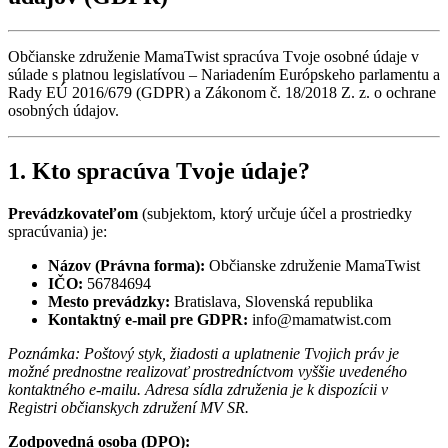
Občianske združenie MamaTwist spracúva Tvoje osobné údaje v
súlade s platnou legislatívou – Nariadením Európskeho parlamentu a
Rady EÚ 2016/679 (GDPR) a Zákonom č. 18/2018 Z. z. o ochrane
osobných údajov.
1. Kto spracúva Tvoje údaje?
Prevádzkovateľom
(subjektom, ktorý určuje účel a prostriedky
spracúvania) je:
Názov (Právna forma):
Občianske združenie MamaTwist
IČO:
56784694
Mesto prevádzky:
Bratislava, Slovenská republika
Kontaktný e-mail pre GDPR:
info@mamatwist.com
Poznámka: Poštový styk, žiadosti a uplatnenie Tvojich práv je
možné prednostne realizovať prostredníctvom vyššie uvedeného
kontaktného e-mailu. Adresa sídla združenia je k dispozícii v
Registri občianskych združení MV SR.
Zodpovedná osoba (DPO):