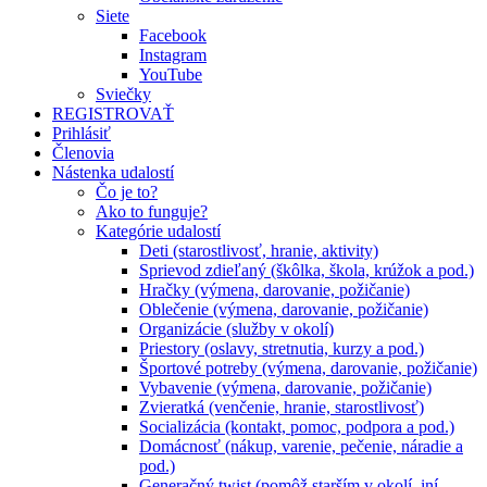
Siete
Facebook
Instagram
YouTube
Sviečky
REGISTROVAŤ
Prihlásiť
Členovia
Nástenka udalostí
Čo je to?
Ako to funguje?
Kategórie udalostí
Deti (starostlivosť, hranie, aktivity)
Sprievod zdieľaný (škôlka, škola, krúžok a pod.)
Hračky (výmena, darovanie, požičanie)
Oblečenie (výmena, darovanie, požičanie)
Organizácie (služby v okolí)
Priestory (oslavy, stretnutia, kurzy a pod.)
Športové potreby (výmena, darovanie, požičanie)
Vybavenie (výmena, darovanie, požičanie)
Zvieratká (venčenie, hranie, starostlivosť)
Socializácia (kontakt, pomoc, podpora a pod.)
Domácnosť (nákup, varenie, pečenie, náradie a
pod.)
Generačný twist (pomôž starším v okolí, iní