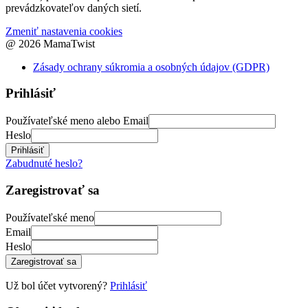
prevádzkovateľov daných sietí.
Zmeniť nastavenia cookies
@ 2026 MamaTwist
Zásady ochrany súkromia a osobných údajov (GDPR)
Prihlásiť
Používateľské meno alebo Email
Heslo
Prihlásiť
Zabudnuté heslo?
Zaregistrovať sa
Používateľské meno
Email
Heslo
Zaregistrovať sa
Už bol účet vytvorený?
Prihlásiť