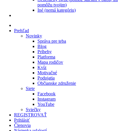
pomôžu tvojim)
Iné (nemá kategóriu)
Prehľad
Novinky
Správa pre teba
Blog
Príbehy
Platforma
Mapa rodičov
Kvíz
Motivačné
Podujatia
Občianske združenie
Siete
Facebook
Instagram
YouTube
Sviečky
REGISTROVAŤ
Prihlásiť
Členovia
Nástenka udalostí