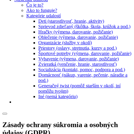
Čo je to?
Ako to funguje?
Kategórie udalostí
Deti (starostlivosť, hranie, aktivity)
Sprievod zdieľaný (škôlka, škola, krúžok a pod.)
Hračky (výmena, darovanie, požičanie)
Oblečenie (výmena, darovanie, požičanie)
Organizácie (služby v okolí)
Priestory (oslavy, stretnutia, kurzy a pod.)
Športové potreby (výmena, darovanie, požičanie)
Vybavenie (výmena, darovanie, požičanie)
Zvieratká (venčenie, hranie, starostlivosť)
Socializácia (kontakt, pomoc, podpora a pod.)
Domácnosť (nákup, varenie, pečenie, náradie a
pod.)
Generačný twist (pomôž starším v okolí, iní
pomôžu tvojim)
Iné (nemá kategóriu)
Zásady ochrany súkromia a osobných
údajov (GDPR)