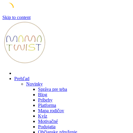
Skip to content
Prehľad
Novinky
Správa pre teba
Blog
Príbehy
Platforma
Mapa rodičov
Kvíz
Motivačné
Podujatia
Občianske združenie