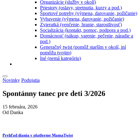
Organizácie (služby v okolí)
Priestory (oslavy, stretnutia, kurzy a pod.)
Športové potreby (výmena, darovanie, požičanie)
Vybavenie (výmena, darovanie, požičanie)
Zvieratká (venčenie, hranie, starostlivosť)
Socializácia (kontakt, pomoc, podpora a pod.)
Domácnosť (nákup, varenie, pečenie, náradie a
pod.)
Generačný twist (pomôž starším v okolí, iní
pomôžu tvojim)
Iné (nemá kategóriu)
Novinky
Podujatia
Spontánny tanec pre deti 3/2026
15 februára, 2026
Od Danka
Prehľad diania v platforme MamaTwist