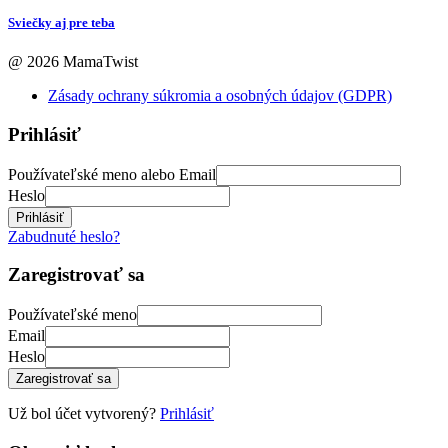
Sviečky aj pre teba
@ 2026 MamaTwist
Zásady ochrany súkromia a osobných údajov (GDPR)
Prihlásiť
Používateľské meno alebo Email
Heslo
Prihlásiť
Zabudnuté heslo?
Zaregistrovať sa
Používateľské meno
Email
Heslo
Zaregistrovať sa
Už bol účet vytvorený?
Prihlásiť