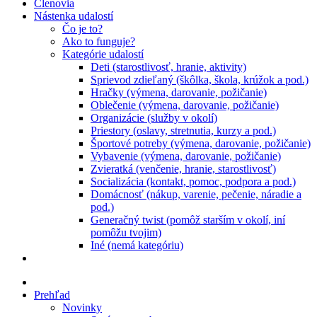
Členovia
Nástenka udalostí
Čo je to?
Ako to funguje?
Kategórie udalostí
Deti (starostlivosť, hranie, aktivity)
Sprievod zdieľaný (škôlka, škola, krúžok a pod.)
Hračky (výmena, darovanie, požičanie)
Oblečenie (výmena, darovanie, požičanie)
Organizácie (služby v okolí)
Priestory (oslavy, stretnutia, kurzy a pod.)
Športové potreby (výmena, darovanie, požičanie)
Vybavenie (výmena, darovanie, požičanie)
Zvieratká (venčenie, hranie, starostlivosť)
Socializácia (kontakt, pomoc, podpora a pod.)
Domácnosť (nákup, varenie, pečenie, náradie a
pod.)
Generačný twist (pomôž starším v okolí, iní
pomôžu tvojim)
Iné (nemá kategóriu)
Prehľad
Novinky