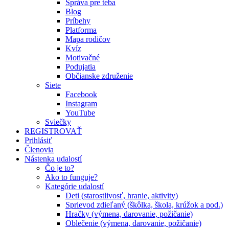
Správa pre teba
Blog
Príbehy
Platforma
Mapa rodičov
Kvíz
Motivačné
Podujatia
Občianske združenie
Siete
Facebook
Instagram
YouTube
Sviečky
REGISTROVAŤ
Prihlásiť
Členovia
Nástenka udalostí
Čo je to?
Ako to funguje?
Kategórie udalostí
Deti (starostlivosť, hranie, aktivity)
Sprievod zdieľaný (škôlka, škola, krúžok a pod.)
Hračky (výmena, darovanie, požičanie)
Oblečenie (výmena, darovanie, požičanie)