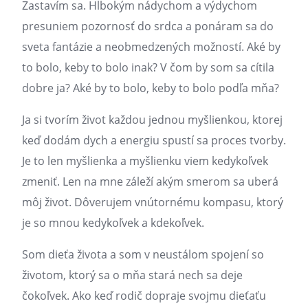
Zastavím sa. Hlbokým nádychom a výdychom
presuniem pozornosť do srdca a ponáram sa do
sveta fantázie a neobmedzených možností. Aké by
to bolo, keby to bolo inak? V čom by som sa cítila
dobre ja? Aké by to bolo, keby to bolo podľa mňa?
Ja si tvorím život každou jednou myšlienkou, ktorej
keď dodám dych a energiu spustí sa proces tvorby.
Je to len myšlienka a myšlienku viem kedykoľvek
zmeniť. Len na mne záleží akým smerom sa uberá
môj život. Dôverujem vnútornému kompasu, ktorý
je so mnou kedykoľvek a kdekoľvek.
Som dieťa života a som v neustálom spojení so
životom, ktorý sa o mňa stará nech sa deje
čokoľvek. Ako keď rodič dopraje svojmu dieťaťu