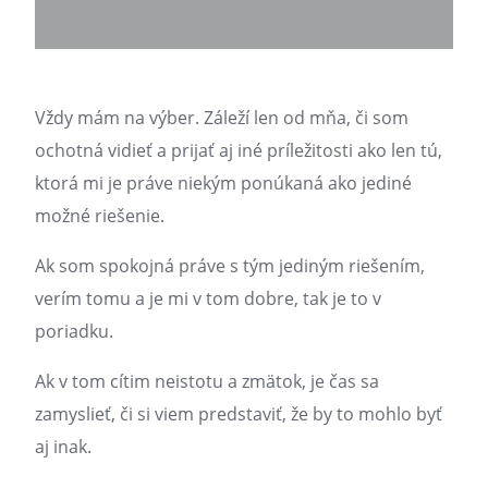
Vždy mám na výber. Záleží len od mňa, či som
ochotná vidieť a prijať aj iné príležitosti ako len tú,
ktorá mi je práve niekým ponúkaná ako jediné
možné riešenie.
Ak som spokojná práve s tým jediným riešením,
verím tomu a je mi v tom dobre, tak je to v
poriadku.
Ak v tom cítim neistotu a zmätok, je čas sa
zamyslieť, či si viem predstaviť, že by to mohlo byť
aj inak.