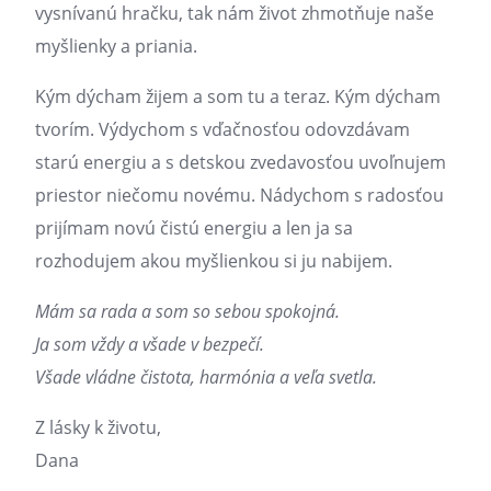
vysnívanú hračku, tak nám život zhmotňuje naše
myšlienky a priania.
Kým dýcham žijem a som tu a teraz. Kým dýcham
tvorím. Výdychom s vďačnosťou odovzdávam
starú energiu a s detskou zvedavosťou uvoľnujem
priestor niečomu novému. Nádychom s radosťou
prijímam novú čistú energiu a len ja sa
rozhodujem akou myšlienkou si ju nabijem.
Mám sa rada a som so sebou spokojná.
Ja som vždy a všade v bezpečí.
Všade vládne čistota, harmónia a veľa svetla.
Z lásky k životu,
Dana