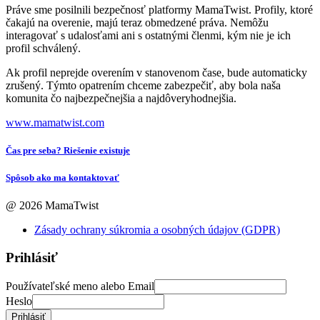
Práve sme posilnili bezpečnosť platformy MamaTwist. Profily, ktoré
čakajú na overenie, majú teraz obmedzené práva. Nemôžu
interagovať s udalosťami ani s ostatnými členmi, kým nie je ich
profil schválený.
Ak profil neprejde overením v stanovenom čase, bude automaticky
zrušený. Týmto opatrením chceme zabezpečiť, aby bola naša
komunita čo najbezpečnejšia a najdôveryhodnejšia.
www.mamatwist.com
Čas pre seba? Riešenie existuje
Spôsob ako ma kontaktovať
@ 2026 MamaTwist
Zásady ochrany súkromia a osobných údajov (GDPR)
Prihlásiť
Používateľské meno alebo Email
Heslo
Prihlásiť