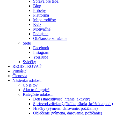
Správa pre teba
Blog
Príbehy
Platforma
Mapa rodičov
Kvíz
Motivačné
Podujatia
Občianske združenie
Siete
Facebook
Instagram
YouTube
Sviečky
REGISTROVAŤ
Prihlásiť
Členovia
Nástenka udalostí
Čo je to?
Ako to funguje?
Kategórie udalostí
Deti (starostlivosť, hranie, aktivity)
Sprievod zdieľaný (škôlka, škola, krúžok a pod.)
Hračky (výmena, darovanie, požičanie)
Oblečenie (výmena, darovanie, požičanie)