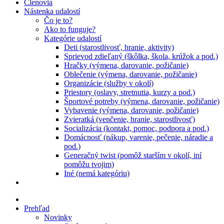
Členovia
Nástenka udalostí
Čo je to?
Ako to funguje?
Kategórie udalostí
Deti (starostlivosť, hranie, aktivity)
Sprievod zdieľaný (škôlka, škola, krúžok a pod.)
Hračky (výmena, darovanie, požičanie)
Oblečenie (výmena, darovanie, požičanie)
Organizácie (služby v okolí)
Priestory (oslavy, stretnutia, kurzy a pod.)
Športové potreby (výmena, darovanie, požičanie)
Vybavenie (výmena, darovanie, požičanie)
Zvieratká (venčenie, hranie, starostlivosť)
Socializácia (kontakt, pomoc, podpora a pod.)
Domácnosť (nákup, varenie, pečenie, náradie a
pod.)
Generačný twist (pomôž starším v okolí, iní
pomôžu tvojim)
Iné (nemá kategóriu)
Prehľad
Novinky