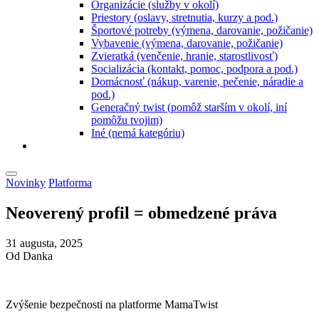
Organizácie (služby v okolí)
Priestory (oslavy, stretnutia, kurzy a pod.)
Športové potreby (výmena, darovanie, požičanie)
Vybavenie (výmena, darovanie, požičanie)
Zvieratká (venčenie, hranie, starostlivosť)
Socializácia (kontakt, pomoc, podpora a pod.)
Domácnosť (nákup, varenie, pečenie, náradie a
pod.)
Generačný twist (pomôž starším v okolí, iní
pomôžu tvojim)
Iné (nemá kategóriu)
Novinky
Platforma
Neoverený profil = obmedzené práva
31 augusta, 2025
Od Danka
Zvýšenie bezpečnosti na platforme MamaTwist