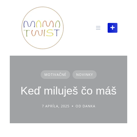
Skip
to
content
MOTIVAČNÉ
NOVINKY
Keď miluješ čo máš
7 APRÍLA, 2025
OD DANKA