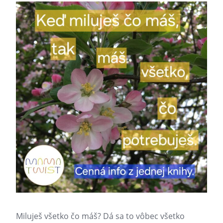
Miluješ všetko čo máš? Dá sa to vôbec všetko