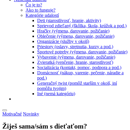
Čo je to?
Ako to funguje?
Kategórie udalostí
Deti (starostlivosť, hranie, aktivity)
Sprievod zdieľaný (škôlka, škola, krúžok a pod.)
Hračky (výmena, darovanie, požičanie)
Oblečenie (výmena, darovanie, požičanie)
Organizácie (služby v okolí)
Priestory (oslavy, stretnutia, kurzy a pod.)
Športové potreby (výmena, darovanie, požičanie)
Vybavenie (výmena, darovanie, požičanie)
Zvieratká (venčenie, hranie, starostlivosť)
Socializácia (kontakt, pomoc, podpora a pod.)
Domácnosť (nákup, varenie, pečenie, náradie a
pod.)
Generačný twist (pomôž starším v okolí, iní
pomôžu tvojim)
Iné (nemá kategóriu)
Motivačné
Novinky
Žiješ sama/sám s dieťaťom?