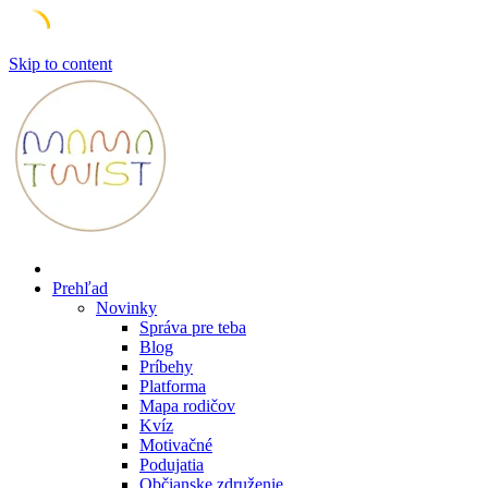
Skip to content
Prehľad
Novinky
Správa pre teba
Blog
Príbehy
Platforma
Mapa rodičov
Kvíz
Motivačné
Podujatia
Občianske združenie