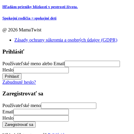
Hľadám prieniky blízkosti v pestrosti života.
Spokojní rodičia = spokojné deti
@ 2026 MamaTwist
Zásady ochrany súkromia a osobných údajov (GDPR)
Prihlásiť
Používateľské meno alebo Email
Heslo
Prihlásiť
Zabudnuté heslo?
Zaregistrovať sa
Používateľské meno
Email
Heslo
Zaregistrovať sa