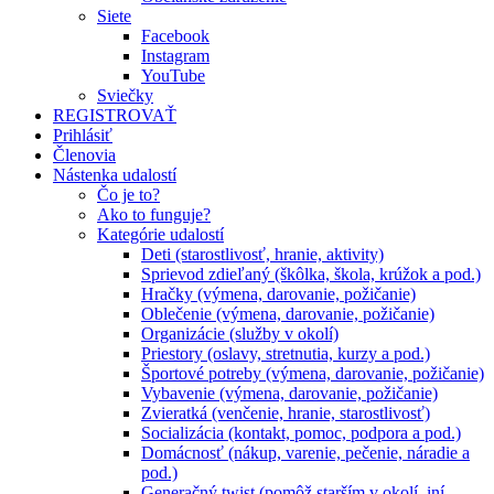
Siete
Facebook
Instagram
YouTube
Sviečky
REGISTROVAŤ
Prihlásiť
Členovia
Nástenka udalostí
Čo je to?
Ako to funguje?
Kategórie udalostí
Deti (starostlivosť, hranie, aktivity)
Sprievod zdieľaný (škôlka, škola, krúžok a pod.)
Hračky (výmena, darovanie, požičanie)
Oblečenie (výmena, darovanie, požičanie)
Organizácie (služby v okolí)
Priestory (oslavy, stretnutia, kurzy a pod.)
Športové potreby (výmena, darovanie, požičanie)
Vybavenie (výmena, darovanie, požičanie)
Zvieratká (venčenie, hranie, starostlivosť)
Socializácia (kontakt, pomoc, podpora a pod.)
Domácnosť (nákup, varenie, pečenie, náradie a
pod.)
Generačný twist (pomôž starším v okolí, iní