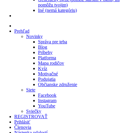
pomôžu tvojim)
Iné (nemá kategóriu)
Prehľad
Novinky
Správa pre teba
Blog
Príbehy
Platforma
Mapa rodičov
Kvíz
Motivačné
Podujatia
Občianske združenie
Siete
Facebook
Instagram
YouTube
Sviečky
REGISTROVAŤ
Prihlásiť
Členovia
Nástenka udalostí