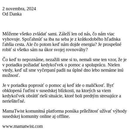
2 novembra, 2024
Od Danka
Môžeme všetko zvládať sami. Záleží len od nás, čo nám viac
vyhovuje. Spoľahnúť sa iba na seba je z krátkodobého hľadiska
ľahšia cesta. Ale čo potom keď nám dojde energia? Je prospešné
robiť si všetko sám na úkor svojej rovnováhy?
Čo keď to nepoznáme, nezažili sme si to, nemali sme ten vzor, že je
v poriadku požiadať kedykoľvek o pomoc a spoluprácu. Nielen
vtedy, keď už sme vyčerpaní padli na úplné dno lebo nemáme inú
možnosť.
Je v poriadku poprosiť o pomoc aj keď ide o maličkosť. Byť
obklopená ľuďmi v susedskej blízkosti, na ktorých sa viem
kedykoľvek obrátiť rieši situácie, ktoré boli predtým stresujúce a
neriešiteľné.
MamaTwist komunitná platforma ponúka príležitosť užívať výhody
susedskej komunity online aj offline.
www.mamatwist.com